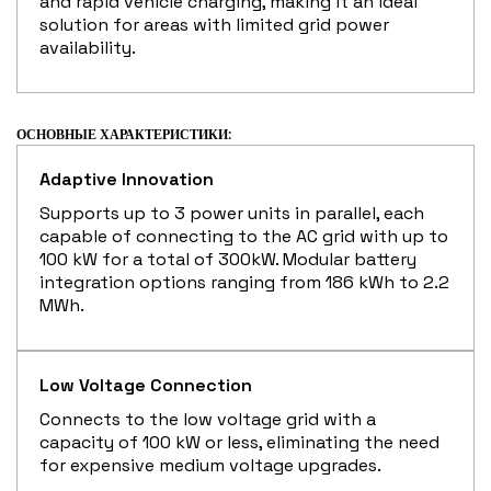
and rapid vehicle charging, making it an ideal
solution for areas with limited grid power
availability.
Я прочитал(а) и принимаю политику
конфиденциальности
Privacy
Policy
ОСНОВНЫЕ ХАРАКТЕРИСТИКИ:
Adaptive Innovation
Ознакомившись с Политикой
конфиденциальности
, я даю согласие на обработку
Supports up to 3 power units in parallel, each
моих персональных данных с целью получения
capable of connecting to the AC grid with up to
коммерческих и рекламных сообщений, в том числе
100 kW for a total of 300kW. Modular battery
путем рассылки информационных бюллетеней.
integration options ranging from 186 kWh to 2.2
MWh.
Low Voltage Connection
Connects to the low voltage grid with a
capacity of 100 kW or less, eliminating the need
for expensive medium voltage upgrades.