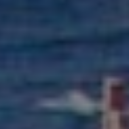
Я прочитал(а) и принимаю политику
конфиденциальности
Privacy
Policy
Ознакомившись с Политикой
конфиденциальности
, я даю согласие на обработку
моих персональных данных с целью получения
коммерческих и рекламных сообщений, в том числе
путем рассылки информационных бюллетеней.