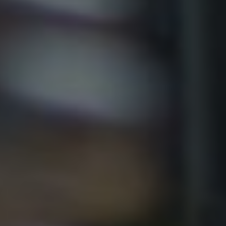
ATTACHMENT
J’ai lu et j’accepte la politique de confidentialité
Privacy
Policy
Après avoir lu la
politique de confidentialité
, je
consens au traitement de mes données
personnelles afin de recevoir des communications
commerciales et publicitaires, y compris par
l'envoi de bulletins d'information.