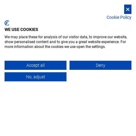
Cookie Policy
WE USE COOKIES
We may place these for analysis of our visitor data, to improve our website,
show personalised content and to give you a great website experience. For
more information about the cookies we use open the settings.
Accept all
Deny
FEATURES
OVERVIEW
No, adjust