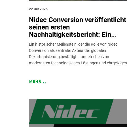
22 Oct 2025
Nidec Conversion veröffentlicht
seinen ersten
Nachhaltigkeitsbericht: Ein
greifbares Engagement für die
Ein historischer Meilenstein, der die Rolle von Nidec
Energiewende und die Net Zero
Conversion als zentraler Akteur der globalen
Ziele
Dekarbonisierung bestätigt – angetrieben von
modernsten technologischen Lösungen und ehrgeizigen.
MEHR...