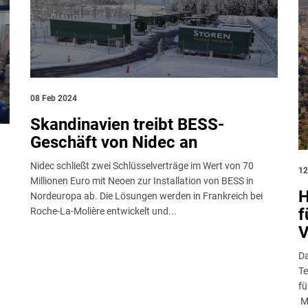
08 Feb 2024
Skandinavien treibt BESS-
Geschäft von Nidec an
Nidec schließt zwei Schlüsselverträge im Wert von 70
12
Millionen Euro mit Neoen zur Installation von BESS in
H
Nordeuropa ab. Die Lösungen werden in Frankreich bei
f
Roche-La-Molière entwickelt und...
V
t
Da
Te
fü
Ma