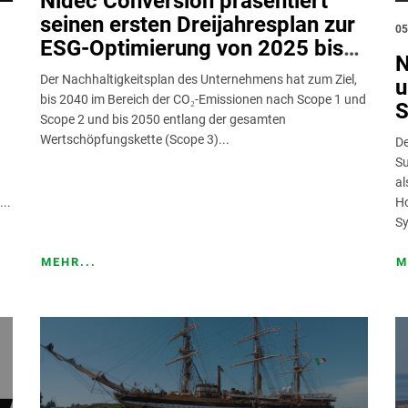
Nidec Conversion präsentiert
seinen ersten Dreijahresplan zur
05
ESG-Optimierung von 2025 bis
N
2028: “Powering the Change,
Der Nachhaltigkeitsplan des Unternehmens hat zum Ziel,
u
Driving Sustainability”
bis 2040 im Bereich der CO₂-Emissionen nach Scope 1 und
S
Scope 2 und bis 2050 entlang der gesamten
G
Wertschöpfungskette (Scope 3)...
De
Su
al
..
Ho
Sy
MEHR...
M