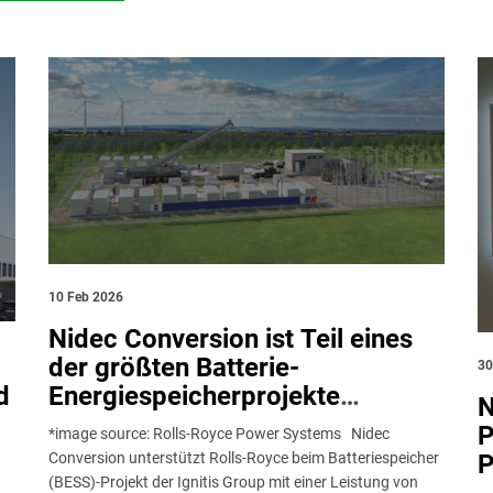
EMAIL
10 Feb 2026
Nidec Conversion ist Teil eines
der größten Batterie-
30
d
Energiespeicherprojekte
N
Litauens mit fortschrittlichen
P
*image source: Rolls-Royce Power Systems Nidec
Leistungsmodulen in
P
Conversion unterstützt Rolls-Royce beim Batteriespeicher
Kooperation mit Rolls-Royce
(BESS)-Projekt der Ignitis Group mit einer Leistung von