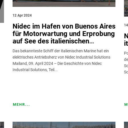
12 Apr 2024
Nidec im Hafen von Buenos Aires
14
für Motorwartung und Erprobung
N
auf See des italienischen
i
Segelschulschiffs Amerigo
Das bekannteste Schiff der italienischen Marine hat ein
Po
Vespucci
elektrisches Antriebsherz von Nidec Industrial Solutions
de
Mailand, 09. April 2024 – Die Geschichte von Nidec
So
Industrial Solutions, Teil...
So
MEHR...
M