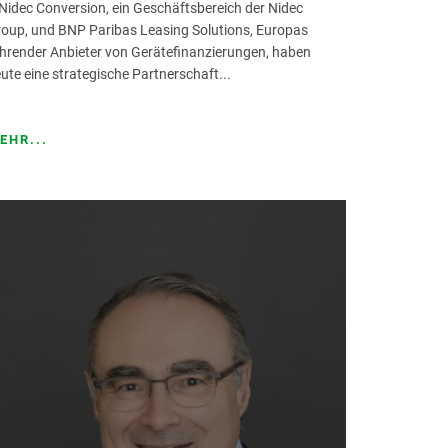
er E-Mobilitätsinfrastruktur in
Nidec Conversion, ein Geschäftsbereich der Nidec
uropa ein
oup, und BNP Paribas Leasing Solutions, Europas
hrender Anbieter von Gerätefinanzierungen, haben
ute eine strategische Partnerschaft...
EHR...
 personenbezogenen Daten zu,
wslettern.