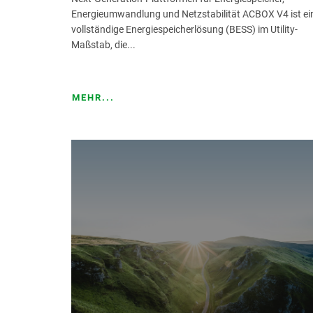
Energieumwandlung und Netzstabilität ACBOX V4 ist ei
vollständige Energiespeicherlösung (BESS) im Utility-
Maßstab, die...
ATTACHMENT
MEHR...
Ich habe die Datenschutzric
Nachdem ich die
Datenschut
um kommerzielle und werbliche