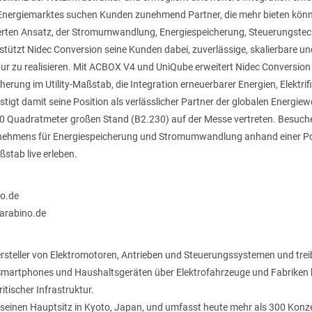
Energiemarktes suchen Kunden zunehmend Partner, die mehr bieten könne
erten Ansatz, der Stromumwandlung, Energiespeicherung, Steuerungstec
tützt Nidec Conversion seine Kunden dabei, zuverlässige, skalierbare und
tur zu realisieren. Mit ACBOX V4 und UniQube erweitert Nidec Conversion
erung im Utility-Maßstab, die Integration erneuerbarer Energien, Elektrif
tigt damit seine Position als verlässlicher Partner der globalen Energie
60 Quadratmeter großen Stand (B2.230) auf der Messe vertreten. Besuche
rnehmens für Energiespeicherung und Stromumwandlung anhand einer P
ßstab live erleben.
o.de
arabino.de
ersteller von Elektromotoren, Antrieben und Steuerungssystemen und treib
Smartphones und Haushaltsgeräten über Elektrofahrzeuge und Fabriken b
tischer Infrastruktur.
seinen Hauptsitz in Kyoto, Japan, und umfasst heute mehr als 300 Konze