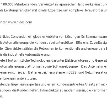
r 100.000 Mitarbeitenden. Verwurzelt in japanischer Handwerkskunst und
le Leistungsfähigkeit mit lokaler Expertise, um komplexe Herausforderun
 unter: www.nidec.com
st Nidec Conversion ein globaler Anbieter von Lösungen für Stromumwan
le Automatisierung, die Kunden dabei unterstützen, Effizienz, Zuverlässig
den Zielmärkten zählen die Petrochemie, konventionelle und erneuerbare E
ie die industrielle Automatisierung.
iefert fortschrittliche Technologien, darunter Elektromotoren und Gener
utomatisierungsplattformen sowie Softwarelösungen. Das Unternehmen
steme, einschließlich Batteriespeichersystemen (BESS) und Netzintegratio
r Energien unterstützen.
eifender Ingenieursexpertise und einem kundenzentrierten Ansatz entwick
sungen, die Kunden helfen, Infrastruktur zu modernisieren, die Performa
n.