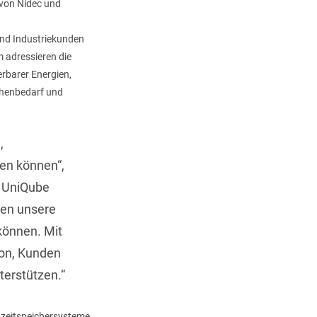
 von Nidec und
 und Industriekunden
m adressieren die
rbarer Energien,
ächenbedarf und
,
ren können“,
d UniQube
nen unsere
können. Mit
ion, Kunden
terstützen.“
ngzeitspeichersysteme