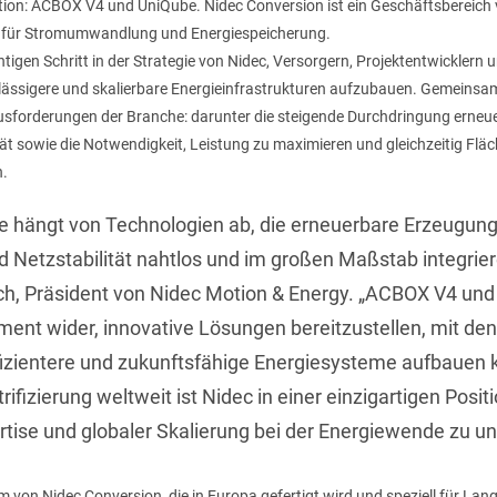
ion: ACBOX V4 und UniQube. Nidec Conversion ist ein Geschäftsbereich
n für Stromumwandlung und Energiespeicherung.
htigen Schritt in der Strategie von Nidec, Versorgern, Projektentwicklern
verlässigere und skalierbare Energieinfrastrukturen aufzubauen. Gemeinsa
usforderungen der Branche: darunter die steigende Durchdringung erneue
ät sowie die Notwendigkeit, Leistung zu maximieren und gleichzeitig Fl
n.
ie hängt von Technologien ab, die erneuerbare Erzeugung
 Netzstabilität nahtlos und im großen Maßstab integrie
ch, Präsident von Nidec Motion & Energy. „ACBOX V4 un
ent wider, innovative Lösungen bereitzustellen, mit de
ffizientere und zukunftsfähige Energiesysteme aufbauen 
fizierung weltweit ist Nidec in einer einzigartigen Posit
rtise und globaler Skalierung bei der Energiewende zu un
m von Nidec Conversion, die in Europa gefertigt wird und speziell für La