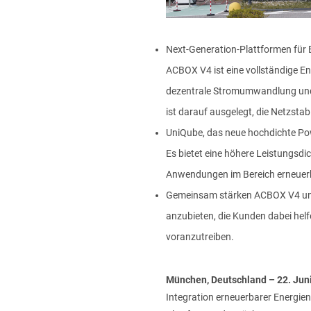
Next-Generation-Plattformen für 
ATTACHMENT
ACBOX V4 ist eine vollständige En
dezentrale Stromumwandlung und in
ist darauf ausgelegt, die Netzsta
UniQube, das neue hochdichte Pow
Ich habe die Datenschutzric
Es bietet eine höhere Leistungsdic
Anwendungen im Bereich erneuerb
Nachdem ich die
Datenschut
Gemeinsam stärken ACBOX V4 und U
um kommerzielle und werbliche
anzubieten, die Kunden dabei helf
voranzutreiben.
München, Deutschland – 22. Jun
Integration erneuerbarer Energien