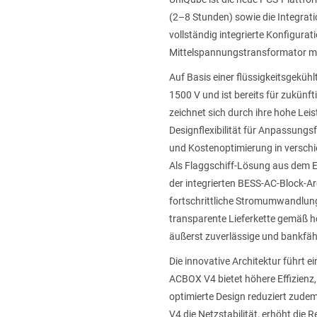
(2–8 Stunden) sowie die Integrati
vollständig integrierte Konfigura
Mittelspannungstransformator mi
Auf Basis einer flüssigkeitsgekü
1500 V und ist bereits für zukünf
zeichnet sich durch ihre hohe Lei
Designflexibilität für Anpassungs
und Kostenoptimierung in versc
Als Flaggschiff-Lösung aus dem E
der integrierten BESS-AC-Block-Ar
fortschrittliche Stromumwandlung
transparente Lieferkette gemäß h
äußerst zuverlässige und bankfäh
Die innovative Architektur führt e
ACBOX V4 bietet höhere Effizienz
optimierte Design reduziert zude
V4 die Netzstabilität, erhöht die 