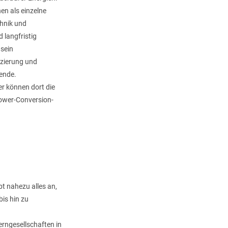
n als einzelne
hnik und
 langfristig
 sein
izierung und
wende.
r können dort die
ower-Conversion-
t nahezu alles an,
is hin zu
rngesellschaften in