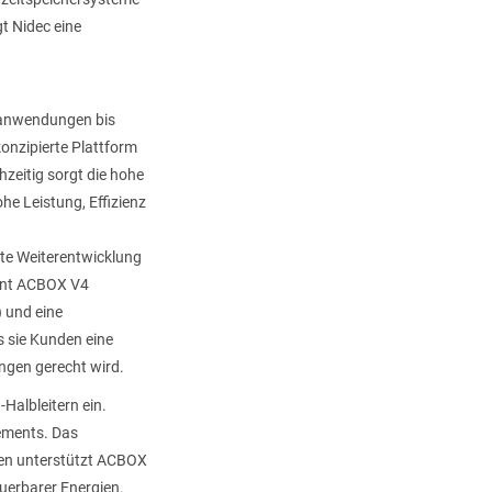
t Nidec eine
ffanwendungen bis
onzipierte Plattform
hzeitig sorgt die hohe
he Leistung, Effizienz
ste Weiterentwicklung
eint ACBOX V4
 und eine
s sie Kunden eine
ngen gerecht wird.
-Halbleitern ein.
gements. Das
nen unterstützt ACBOX
euerbarer Energien.