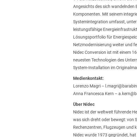
Angesichts des sich wandelnden 
Komponenten. Mit seinem integri
Systemintegration umfasst, unters
leistungsfähige Energieinfrastruk
Lösungsportfolio für Energiespeich
Netzmodernisierung weiter und fes
Nidec Conversion ist mit einem 1
neuesten Technologien des Unte
System-Installation im Originalma
Medienkontakt:
Lorenzo Magri –
l.magri@barabin
Anna Francesca Kern –
a.kern@b
Über Nidec
Nidec ist der weltweit führende H
was sich dreht oder bewegt: von 
Rechenzentren, Flugzeugen und kri
Nidec wurde 1973 gegründet, hat 