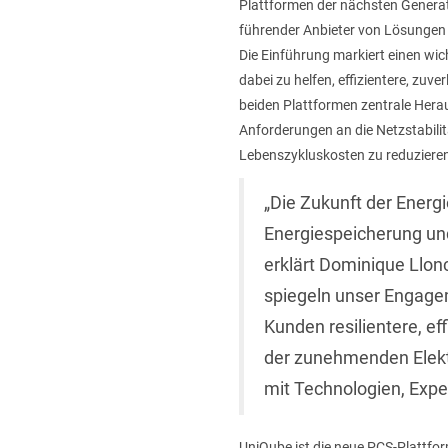
Plattformen der nächsten Generat
führender Anbieter von Lösunge
Die Einführung markiert einen wic
dabei zu helfen, effizientere, zu
beiden Plattformen zentrale Hera
Anforderungen an die Netzstabilit
Lebenszykluskosten zu reduziere
„Die Zukunft der Energ
Energiespeicherung und
erklärt Dominique Llon
spiegeln unser Engagem
Kunden resilientere, e
der zunehmenden Elektri
mit Technologien, Expe
UniQube ist die neue PCS-Plattfor