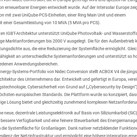
on erneuerbarer Energien entwickelt wurde. Auf der Intersolar Europe zeig
tion mit zwei UniQube-PCS-Einheiten, einer Ring Main Unit und einem
t einer Gesamtleistung von 10 MVA (5 MVA pro PCS).
hlten IGBT-Architektur unterstützt UniQube Photovoltaik- und Wassersto
tige Marktanforderungen bis 2000 V ausgelegt. Die für den Außenbetrieb k
stungsdichte aus, die eine Reduzierung der Systemfläche ermöglicht. Gleic
fähigkeit an unterschiedliche Systemanforderungen und unterstützt so ho
hiedenen Anwendungsbereichen.
nergy-Systems-Portfolio von Nidec Conversion stellt ACBOX V4 die jüng
chitektur des Unternehmens dar. Entwickelt und gefertigt in Europa, ver
stechnologie, Cybersicherheit von Grund auf („Cybersecurity-by-Design“)
öchsten europäischen Standards. Die Plattform wurde so konzipiert, das
ige Lösung bietet und gleichzeitig zunehmend komplexen Netzanforderu
ine neue, dezentrale Leistungselektronik auf Basis von Siliziumkarbid-(SiC)
, bessere Verfügbarkeit und eine feinere Steuerbarkeit des Energiemana
m die Systemfläche für Großanlagen. Dank nativer netzbildender Funktio
Resilienz der Netzinfrastruktur und ermöglicht eine höhere Integration ern