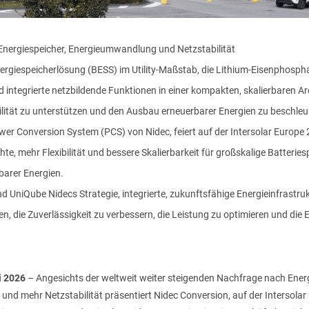
Energiespeicher, Energieumwandlung und Netzstabilität
ergiespeicherlösung (BESS) im Utility-Maßstab, die Lithium-Eisenphospha
tegrierte netzbildende Funktionen in einer kompakten, skalierbaren Arch
bilität zu unterstützen und den Ausbau erneuerbarer Energien zu beschleu
er Conversion System (PCS) von Nidec, feiert auf der Intersolar Europe 
htlinien gelesen und bin einverstanden
Privacy
Policy
hte, mehr Flexibilität und bessere Skalierbarkeit für großskalige Batteries
arer Energien.
zerklärung
gelesen habe, stimme ich der Verarbeitung meiner
niQube Nidecs Strategie, integrierte, zukunftsfähige Energieinfrastru
 Mitteilungen zu erhalten, einschließlich der Zusendung von Ne
en, die Zuverlässigkeit zu verbessern, die Leistung zu optimieren und die
i 2026
– Angesichts der weltweit weiter steigenden Nachfrage nach Ener
 und mehr Netzstabilität präsentiert Nidec Conversion, auf der Intersola