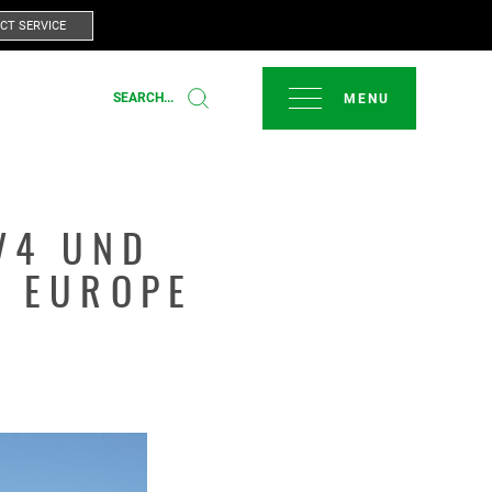
CT SERVICE
SCHLIESSEN
SEARCH...
V4 UND
R EUROPE
T