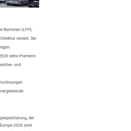
t-Batterien (LFP),
itektur vereint. Sie
nigen.
2026 seine Premiere.
peicher- und
 personenbezogenen Daten zu,
kturlösungen
wslettern.
 Energiewende
giespeicherung, der
r Europe 2026 zwei