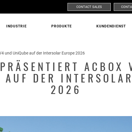
CONTACT SALES
CONTA
INDUSTRIE
PRODUKTE
KUNDENDIENST
FORDERN SIE WEITERE INFORMATIONEN AN!
V4 und UniQube auf der Intersolar Europe 2026
 PRÄSENTIERT ACBOX 
 AUF DER INTERSOLA
MARKT
PRODUK
2026
NACHNAME