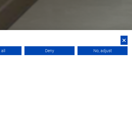
all
Deny
No, adjust