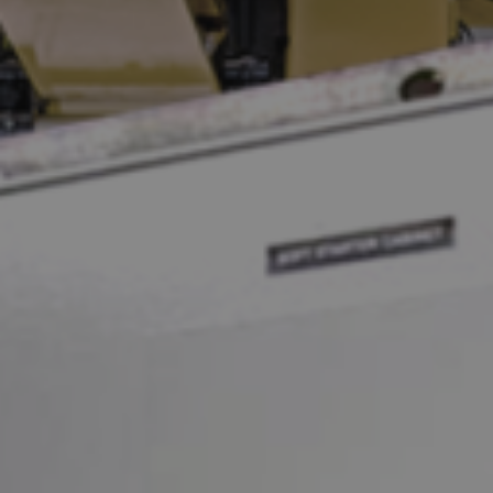
ATTACHMENT
J’ai lu et j’accepte la politi
Après avoir lu la
politique de
communications commerciales et