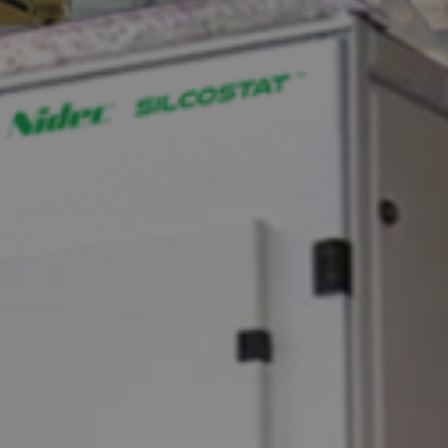
que de confidentialité
Privacy
Policy
 confidentialité
, je consens au traitement de mes données perso
 publicitaires, y compris par l'envoi de bulletins d'informatio