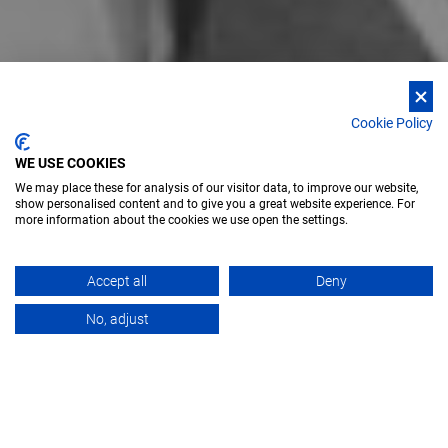
Cookie Policy
WE USE COOKIES
We may place these for analysis of our visitor data, to improve our website,
show personalised content and to give you a great website experience. For
more information about the cookies we use open the settings.
Accept all
Deny
VUE D’ENSEMBLE
PRODUITS
DOCUM
No, adjust