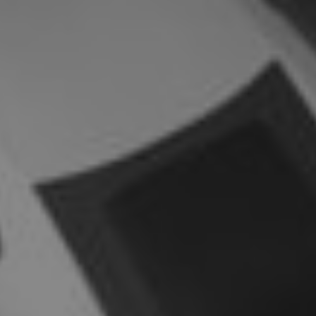
ATTACHMENT
J’ai lu et j’accepte la politique de confidentialité
Privacy
Policy
Après avoir lu la
politique de confidentialité
, je
consens au traitement de mes données
personnelles afin de recevoir des communications
commerciales et publicitaires, y compris par
l'envoi de bulletins d'information.