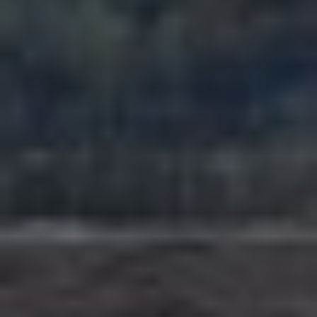
ATTACHMENT
J’ai lu et j’accepte la politique de confidentialité
Privacy
Policy
Après avoir lu la
politique de confidentialité
, je
consens au traitement de mes données
personnelles afin de recevoir des communications
commerciales et publicitaires, y compris par
l'envoi de bulletins d'information.