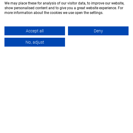
We may place these for analysis of our visitor data, to improve our website,
show personalised content and to give you a great website experience. For
more information about the cookies we use open the settings.
Accept all
Deny
VUE D’ENSEMBLE
ÉTUDES DE CAS
DOC
No, adjust
VUE D’ENSEMBLE
Solutions de commande et d’entraînement pour l’exploitation
minière de surface
Une connaissance et une expertise très vastes en matière des