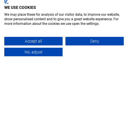
WE USE COOKIES
We may place these for analysis of our visitor data, to improve our website,
show personalised content and to give you a great website experience. For
more information about the cookies we use open the settings.
Accept all
Deny
APPLICATIONS
VUE D’ENSEMBLE
PRO
No, adjust