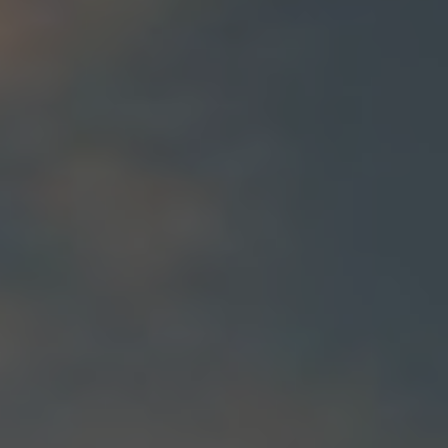
ATTACHMENT
J’ai lu et j’accepte la politique de confidentialité
Privacy
Policy
Après avoir lu la
politique de confidentialité
, je
consens au traitement de mes données
personnelles afin de recevoir des communications
commerciales et publicitaires, y compris par
l'envoi de bulletins d'information.