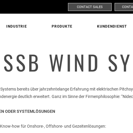
CONTACT SALES
CONTA
INDUSTRIE
PRODUKTE
KUNDENDIENST
FORDERN SIE WEITERE INFORMATIONEN AN!
 SSB WIND S
MARKT
PRODUK
 Systems bereits über jahrzehntelange Erfahrung mit elektrischen Pitch
energie deutlich erweitert. Ganz im Sinne der Firmenphilosophie: “Nidec:
TEN ODER SYSTEMLÖSUNGEN
NACHNAME
 Know-how für Onshore-, Offshore- und Gezeitenlösungen: