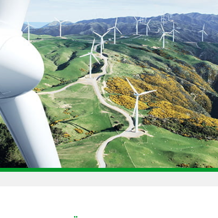
htlinien gelesen und bin einverstanden
Privacy
Policy
zerklärung
gelesen habe, stimme ich der Verarbeitung meiner
 Mitteilungen zu erhalten, einschließlich der Zusendung von Ne