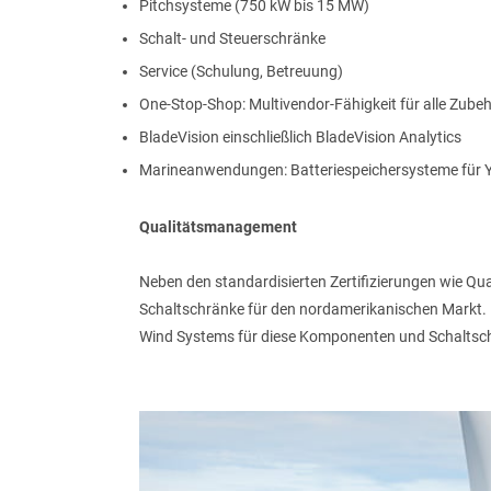
Pitchsysteme (750 kW bis 15 MW)
Schalt- und Steuerschränke
UNTERNEHMEN
Service (Schulung, Betreuung)
One-Stop-Shop: Multivendor-Fähigkeit für alle Zubehö
BladeVision einschließlich BladeVision Analytics
TELEFONNUMMER
Marineanwendungen: Batteriespeichersysteme für 
Qualitätsmanagement
IHRE FRAGE
Neben den standardisierten Zertifizierungen wie 
Schaltschränke für den nordamerikanischen Markt. Du
Wind Systems für diese Komponenten und Schaltschrä