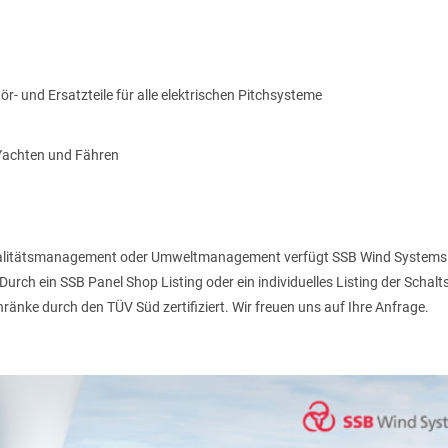
r- und Ersatzteile für alle elektrischen Pitchsysteme
EMAIL
Yachten und Fähren
Qualitätsmanagement oder Umweltmanagement verfügt SSB Wind Systems a
rch ein SSB Panel Shop Listing oder ein individuelles Listing der Schal
nke durch den TÜV Süd zertifiziert. Wir freuen uns auf Ihre Anfrage.