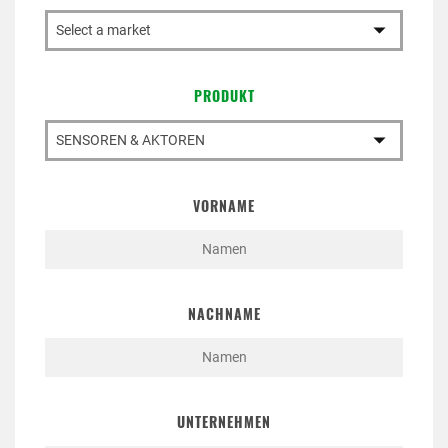
ATTACHMENT
PRODUKT
Ich habe die Datenschutzrichtlinien gelesen und
bin einverstanden
Privacy
Policy
VORNAME
Nachdem ich die
Datenschutzerklärung
gelesen
habe, stimme ich der Verarbeitung meiner
personenbezogenen Daten zu, um kommerzielle
NACHNAME
und werbliche Mitteilungen zu erhalten,
einschließlich der Zusendung von Newslettern.
UNTERNEHMEN