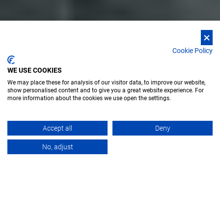
Cookie Policy
WE USE COOKIES
We may place these for analysis of our visitor data, to improve our website,
show personalised content and to give you a great website experience. For
more information about the cookies we use open the settings.
Accept all
Deny
VISIÓN GENERAL
CASE STUDIES
DOCUM
No, adjust