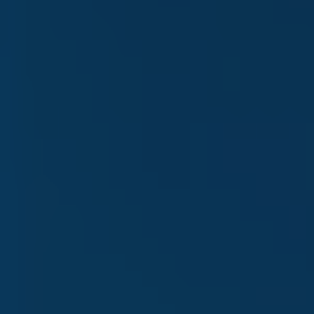
ADJUNTO ARCHIVO
I read and accepted the
Privacy
Policy
Una vez leída la
Política de Privacidad
,
consiento el tratamiento de mis datos personales
para recibir comunicaciones comerciales y
publicitarias, incluido el envío de boletines
informativos.