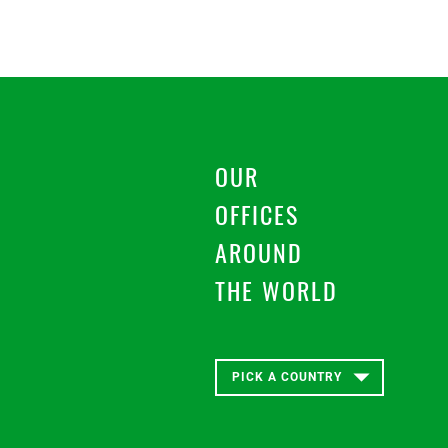
COMPAÑÍA
NÚMERO DE TELÉFONO
OUR
OFFICES
AROUND
MENSAJE
THE WORLD