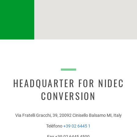
vacy
Policy
HEADQUARTER FOR NIDEC
Privacidad
, consiento el tratamiento de mis datos personales p
cluido el envío de boletines informativos.
CONVERSION
Via Fratelli Gracchi, 39, 20092 Cinisello Balsamo MI, Italy
Teléfono
+39 02 6445 1
Fax +39 02 6445 4500