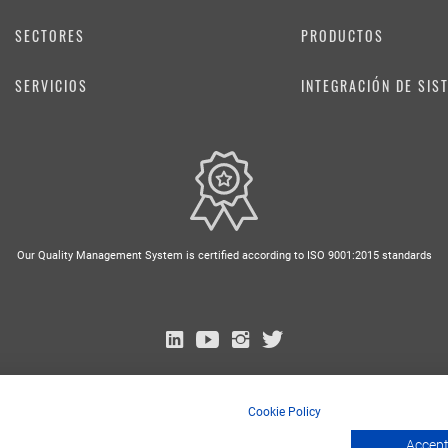
SECTORES
PRODUCTOS
SERVICIOS
INTEGRACIÓN DE SIS
Our Quality Management System is certified according to ISO 9001:2015 standards
EN
FR
DE
IT
RU
Cookie Policy
Nidec Conversion - Copyright 2026 Nidec ASI spa - P. IVA 03238380962
Accept 