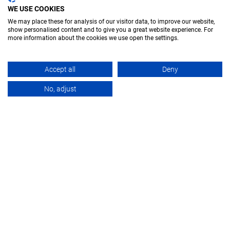
WE USE COOKIES
We may place these for analysis of our visitor data, to improve our website,
show personalised content and to give you a great website experience. For
more information about the cookies we use open the settings.
Accept all
Deny
VISIÓN GENERAL
DOCUMENTATION
No, adjust
ENLACES RELACIONADOS
BANCOS DE PRUEBAS PARA EL SECTOR
AUTOMOVILÍSTICO