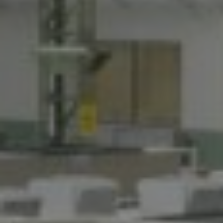
ALLEGATI
Ho letto e accetto la
Privacy
Policy
Dopo aver preso visione dell'informativa
Informativa Privacy
acconsento al trattamento
dei miei dati personali al fine di ricevere
comunicazioni commerciali e pubblicitarie anche
attraverso l'invio di Newsletter.