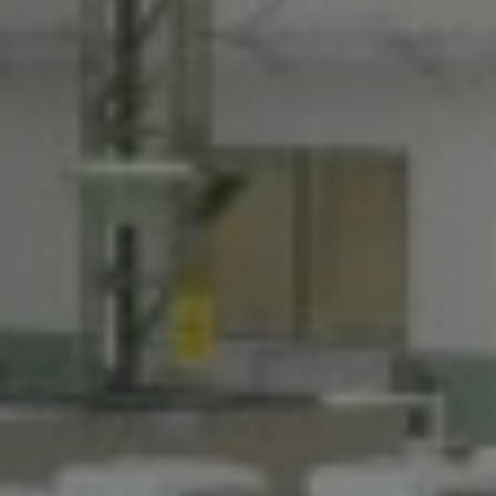
ALLEGATI
Ho letto e accetto la
Privacy
Policy
Dopo aver preso visione dell'informativa
Informativa Privacy
acconsento al trattamento
dei miei dati personali al fine di ricevere
comunicazioni commerciali e pubblicitarie anche
attraverso l'invio di Newsletter.